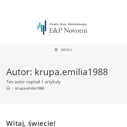
do
Skip
treści
to
content
MENU
Autor:
krupa.emilia1988
Ten autor napisał 1 artykuły
>
krupa.emilia1988
Witaj, świecie!