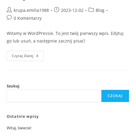
Post
Post
Post
krupa.emilia1988
2023-12-02
Blog
author:
published:
category:
Post
0 Komentarzy
comments:
Witamy w WordPressie. To jest twój pierwszy wpis. Edytuj
go lub usuń, a następnie zacznij pisać!
Witaj,
Czytaj Dalej
Świecie!
Szukaj
SZUKAJ
Ostatnie wpisy
Witaj, świecie!