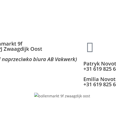
nmarkt 9f
PJ Zwaagdijk Oost
d naprzeciwko biura AB Vakwerk)
Patryk Novo
+31 619 825 
Emilia Novo
+31 619 825 