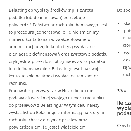
Belasting do wypłaty środków (np. z zwrotu
Do spo
podatku lub dofinansowań) potrzebuje
ska
potwierdzić Państwa nr rachunku bankowego. Jest
potw
to procedura jednorazowa o ile nie zmienimy
BSN
numeru konta to na raz zaakceptowane w
któr
administracji urzędu konto będą wypłacane
wyci
pieniądze z dofinansowań oraz zwrotów z podatku
z ek
czyli jeśli w przeszłości otrzymałeś zwrot podatku
są 
lub dofinansowanie z Belastingdiesnt na swoje
rac
konto, to kolejne środki wypłaci na ten sam nr
rachunku.
***
Pracowałeś pierwszy raz w Holandii lub nie
podawałeś wcześniej swojego numeru rachunku
Ile c
do przelewów z Belastingu? W tym celu należy
wypła
wysłać list do Belastingu z informacją na który nr
poda
rachunku chcesz otrzymać przelew oraz
Czas t
potwierdzeniem, że jesteś właścicielem