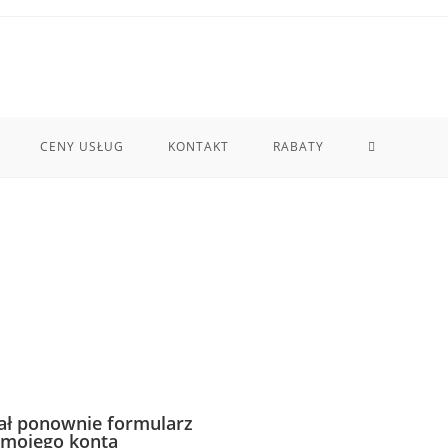
CENY USŁUG
KONTAKT
RABATY
łał ponownie formularz
i mojego konta