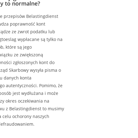
y to normalne?
e przepisów Belastingdienst
wdza poprawność kont
iądze ze zwrot podatku lub
toeslag wypłacane są tylko na
, które są jego
wiązku ze zwiększoną
wności zgłoszonych kont do
Urząd Skarbowy wysyła pisma o
 danych konta
go autentyczności. Pomimo, że
posób jest wydłużana i może
y okres oczekiwania na
wu z Belastingdienst to musimy
a celu ochorony naszych
zdefraudowaniem.