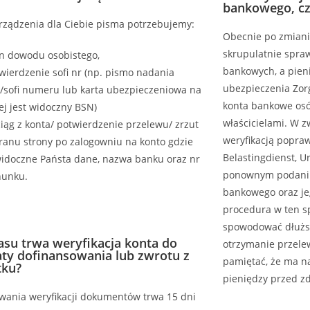
bankowego, cz
rządzenia dla Ciebie pisma potrzebujemy:
Obecnie po zmiani
skrupulatnie spra
n dowodu osobistego,
bankowych, a pien
ierdzenie sofi nr (np. pismo nadania
ubezpieczenia Zorg
/sofi numeru lub karta ubezpieczeniowa na
konta bankowe osób
ej jest widoczny BSN)
właścicielami. W z
ąg z konta/ potwierdzenie przelewu/ zrzut
weryfikacją popra
ranu strony po zalogowniu na konto gdzie
Belastingdienst, 
widoczne Państa dane, nazwa banku oraz nr
ponownym podaniu
hunku.
bankowego oraz je
procedura w ten s
spowodować dłuższ
zasu trwa weryfikacja konta do
otrzymanie przele
ty dofinansowania lub zwrotu z
pamiętać, że ma n
tku?
pieniędzy przed 
rwania weryfikacji dokumentów trwa 15 dni