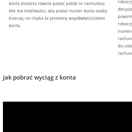
roboczy
konta (możesz równie podać polski nr rachunku).
decyzja
Nie ma możliwości, aby podać numer konta osoby
powinn
trzeciej, no chyba że jesteśmy współwłaścicielem
robocz
konta.
numeru
rachun
do cie
rachun
Jak pobrać wyciąg z konta