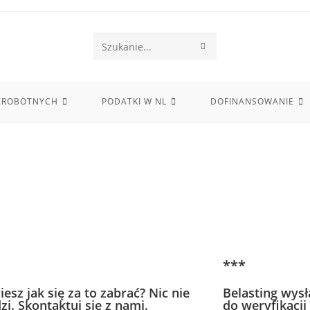
Search
this
website
EZROBOTNYCH
PODATKI W NL
DOFINANSOWANIE
***
iesz jak się za to zabrać? Nic nie
Belasting wys
zi. Skontaktuj się z nami.
do weryfikacj