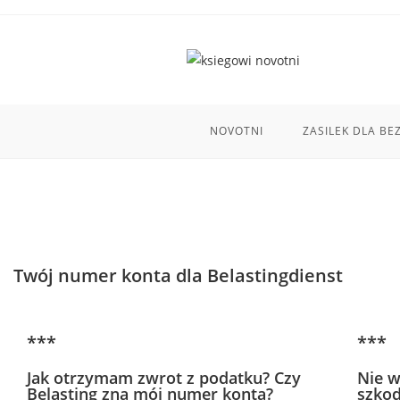
do
treści
NOVOTNI
ZASILEK DLA B
Twój numer konta dla Belastingdienst
***
***
Jak otrzymam zwrot z podatku? Czy
Nie w
Belasting zna mój numer konta?
szkod