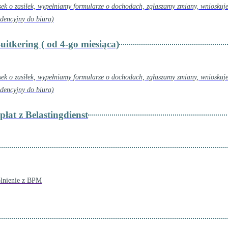
ek o zasiłek, wypełniamy formularze o dochodach, zgłaszamy zmiany, wnioskuj
dencyjny do biura)
itkering ( od 4-go miesiąca)
ek o zasiłek, wypełniamy formularze o dochodach, zgłaszamy zmiany, wnioskuj
dencyjny do biura)
łat z Belastingdienst
wolnienie z BPM