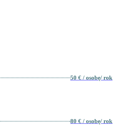
MOC W UZYSKANIU ZWROTU Z PODATKU LUB
50 € / osobę/ rok
80 € / osobę/ rok