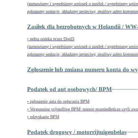
(zamawiamy i wypełniamy wniosek o zasiłek / wypełniamy wnios
zgłaszamy wakacje, składamy sprzeciwy, możliwy adres korespon
Zasiłek dla bezrobotnych w Holandii / WW-u
• pełna opieka przez DigiD
(zamawiamy i wypełniamy wniosek o zasiłek / wypełniamy wnios
zgłaszamy wakacje, składamy sprzeciwy, możliwy adres korespon
Zgłoszenie lub zmiana numeru konta do wyp
Podatek od aut osobowych/ BPM
• zgłoszenie auta do opłacania BPM
• Vergunning vrijstelling BPM/ mienie przesiedleńcze czyli z
• odzyskanie BPM
Podatek drogowy / motorrijtuigenbelas