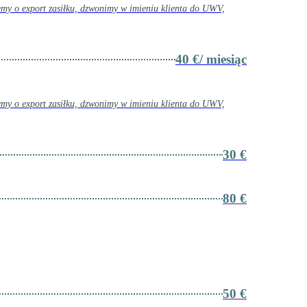
emy o export zasiłku, dzwonimy w imieniu klienta do UWV,
40 €/ miesiąc
emy o export zasiłku, dzwonimy w imieniu klienta do UWV,
30 €
80 €
50 €