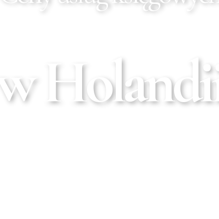
w Holandi
TUJE ROZLICZENIE Z PODATKU LUB DOFINANSOWA