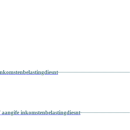
LUB DOFINANSOWANIE W NL?ILE ZAPŁACĘ ZA PO
DOFINANSOWANIE?
inkomstenbelastingdiesnt
/ aangife inkomstenbelastingdiesnt