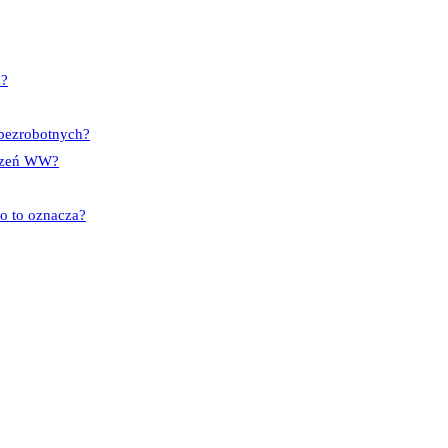
a?
 bezrobotnych?
dczeń WW?
co to oznacza?