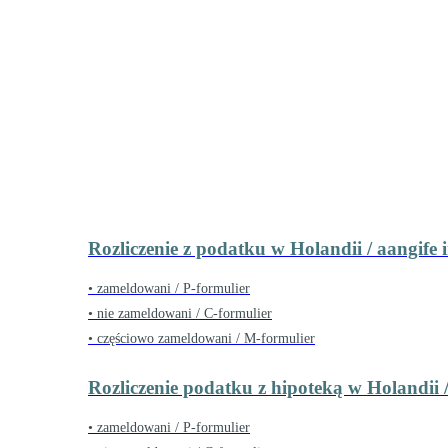
ILE KOSZTUJE ROZLICZENIE Z PODATKU 
Rozliczenie z podatku w Holandii / aangife 
• zameldowani / P-formulier
• nie zameldowani / C-formulier
• częściowo zameldowani / M-formulier
Rozliczenie podatku z hipoteką w Holandii 
• zameldowani / P-formulier