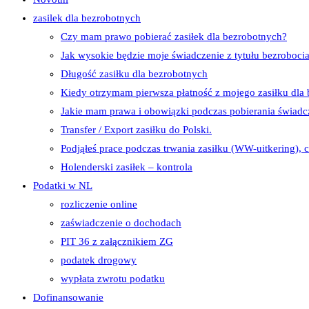
zasilek dla bezrobotnych
Czy mam prawo pobierać zasiłek dla bezrobotnych?
Jak wysokie będzie moje świadczenie z tytułu bezroboci
Długość zasiłku dla bezrobotnych
Kiedy otrzymam pierwsza płatność z mojego zasiłku dla
Jakie mam prawa i obowiązki podczas pobierania świa
Transfer / Export zasiłku do Polski.
Podjąłeś prace podczas trwania zasiłku (WW-uitkering), 
Holenderski zasiłek​ – kontrola
Podatki w NL
rozliczenie online
zaświadczenie o dochodach
PIT 36 z załącznikiem ZG
podatek drogowy
wypłata zwrotu podatku
Dofinansowanie