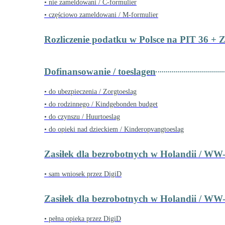
• nie zameldowani / C-formulier
• częściowo zameldowani / M-formulier
Rozliczenie podatku w Polsce na PIT 36 + 
Dofinansowanie / toeslagen
• do ubezpieczenia / Zorgtoeslag
• do rodzinnego / Kindgebonden budget
• do czynszu / Huurtoeslag
• do opieki nad dzieckiem / Kinderopvangtoeslag
Zasiłek dla bezrobotnych w Holandii / WW-
• sam wniosek przez DigiD
Zasiłek dla bezrobotnych w Holandii / WW-u
• pełna opieka przez DigiD