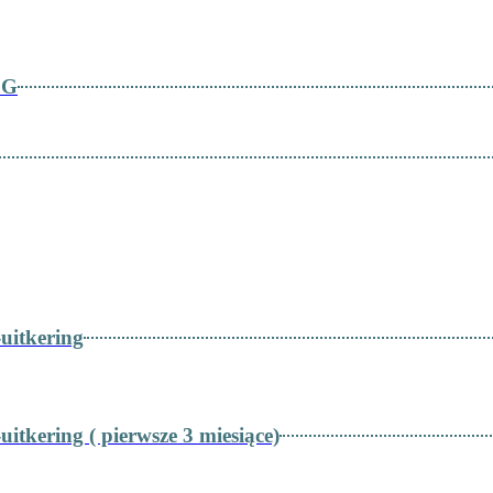
ZG
uitkering
itkering ( pierwsze 3 miesiące)