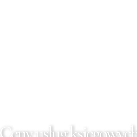
Ceny usług księgowyc