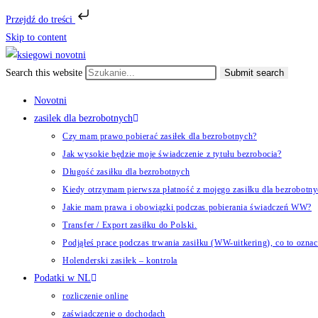
Przejdź do treści
Skip to content
Search this website
Submit search
Novotni
zasilek dla bezrobotnych
Czy mam prawo pobierać zasiłek dla bezrobotnych?
Jak wysokie będzie moje świadczenie z tytułu bezrobocia?
Długość zasiłku dla bezrobotnych
Kiedy otrzymam pierwsza płatność z mojego zasiłku dla bezrobotn
Jakie mam prawa i obowiązki podczas pobierania świadczeń WW?
Transfer / Export zasiłku do Polski.
Podjąłeś prace podczas trwania zasiłku (WW-uitkering), co to ozna
Holenderski zasiłek​ – kontrola
Podatki w NL
rozliczenie online
zaświadczenie o dochodach