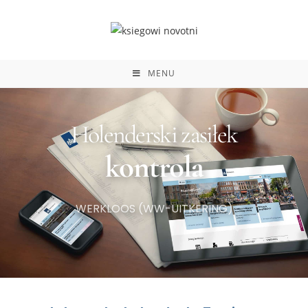
do
treści
MENU
Holenderski zasiłek​
kontrola
WERKLOOS (WW-UITKERING)