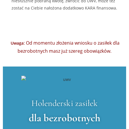
niesłusznie pobraną kwotę, zwrócić do UWV, może też
zostać na Ciebie nałożona dodatkowo KARA finansowa.
: Od momentu złożenia wniosku o zasiłek dla
Uwaga
bezrobotnych masz już szereg obowiązków.
Holenderski zasiłek
dla bezrobotnych