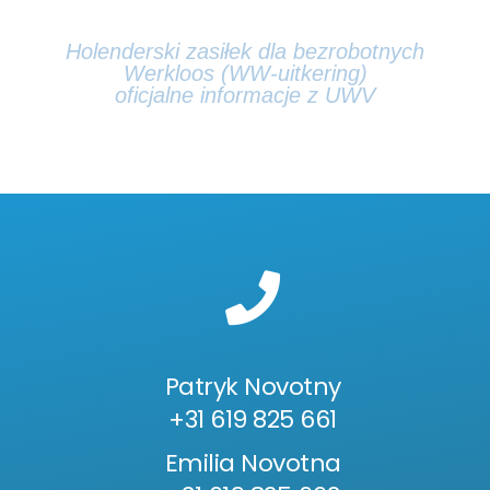
Holenderski zasiłek dla bezrobotnych
Werkloos (WW-uitkering)
oficjalne informacje z UWV
Patryk Novotny
+31 619 825 661
Emilia Novotna