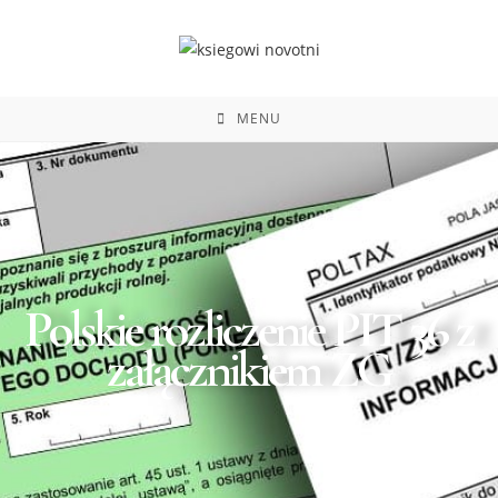
do
treści
MENU
Polskie rozliczenie PIT 36 z
załącznikiem ZG