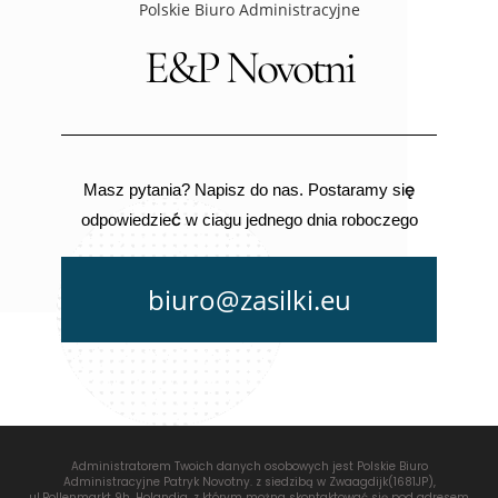
Polskie Biuro Administracyjne
E&P Novotni
Masz pytania? Napisz do nas. Postaramy się
odpowiedzieć w ciagu jednego dnia roboczego
biuro@zasilki.eu
Administratorem Twoich danych osobowych jest Polskie Biuro
Administracyjne Patryk Novotny. z siedzibą w Zwaagdijk(1681JP),
ul.Bollenmarkt 9h, Holandia, z którym można skontaktować się pod adresem